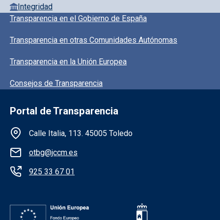
Integridad
Pie de pagina información
Transparencia en el Gobierno de España
Transparencia en otras Comunidades Autónomas
Transparencia en la Unión Europea
Consejos de Transparencia
Portal de Transparencia
Información de la institución
Calle Italia, 113. 45005 Toledo
otbg@jccm.es
925 33 67 01