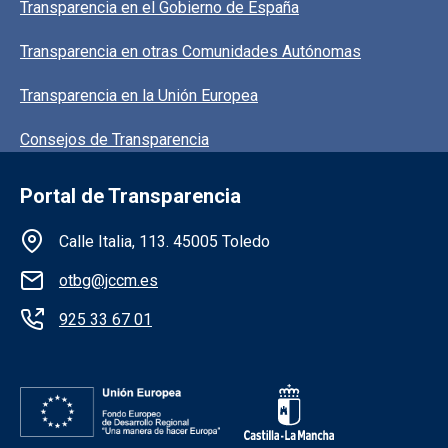
Pie de pagina información
Transparencia en el Gobierno de España
Transparencia en otras Comunidades Autónomas
Transparencia en la Unión Europea
Consejos de Transparencia
Portal de Transparencia
Información de la institución
Calle Italia, 113. 45005 Toledo
otbg@jccm.es
925 33 67 01