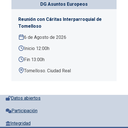
DG Asuntos Europeos
Reunión con Cáritas Interparroquial de
Tomelloso
6 de Agosto de 2026
Inicio 12:00h
Fin 13:00h
Tomelloso. Ciudad Real
Pie de página con iconos
Datos abiertos
Participación
Integridad