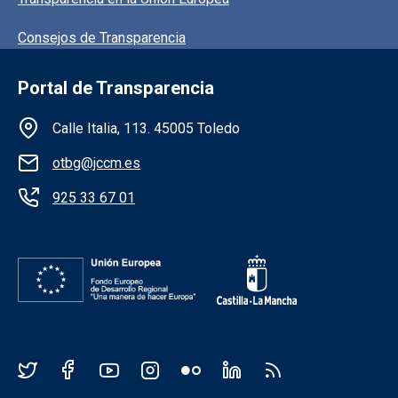
Consejos de Transparencia
Portal de Transparencia
Información de la institución
Calle Italia, 113. 45005 Toledo
otbg@jccm.es
925 33 67 01
Redes sociales JCCM