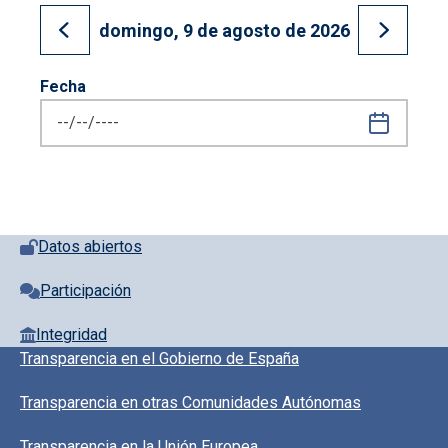
domingo, 9 de agosto de 2026
Ir al día anterior
Ir al día
Fecha
Pie de página con iconos
Datos abiertos
Participación
Integridad
Pie de pagina información
Transparencia en el Gobierno de España
Transparencia en otras Comunidades Autónomas
Transparencia en la Unión Europea