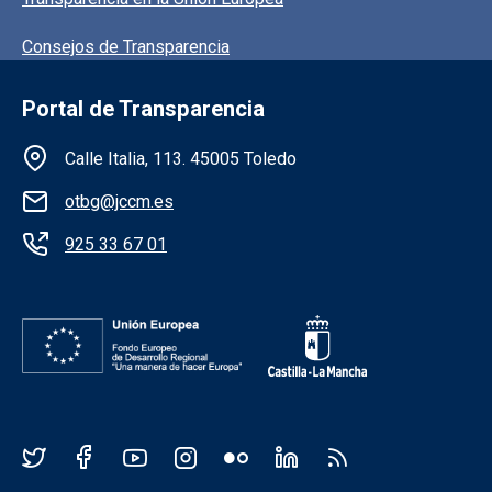
Consejos de Transparencia
Portal de Transparencia
Información de la institución
Calle Italia, 113. 45005 Toledo
otbg@jccm.es
925 33 67 01
Redes sociales JCCM