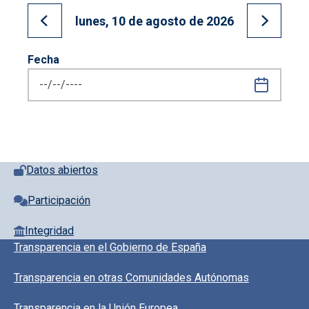
lunes, 10 de agosto de 2026
Ir al día anterior
Ir al día
Fecha
Pie de página con iconos
Datos abiertos
Participación
Integridad
Pie de pagina información
Transparencia en el Gobierno de España
Transparencia en otras Comunidades Autónomas
Transparencia en la Unión Europea