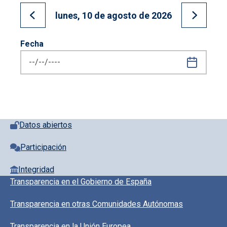
lunes, 10 de agosto de 2026
Ir al día anterior
Ir al día
Fecha
Pie de página con iconos
Datos abiertos
Participación
Integridad
Pie de pagina información
Transparencia en el Gobierno de España
Transparencia en otras Comunidades Autónomas
Transparencia en la Unión Europea