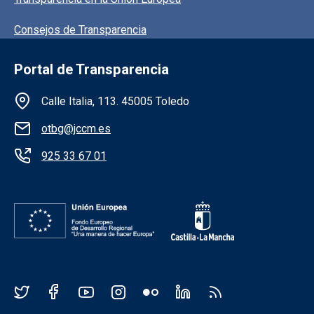
Consejos de Transparencia
Portal de Transparencia
Información de la institución
Calle Italia, 113. 45005 Toledo
otbg@jccm.es
925 33 67 01
Redes sociales JCCM