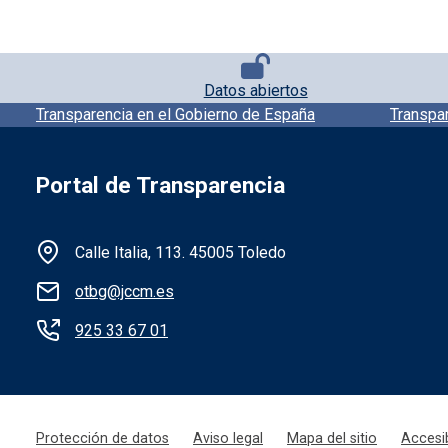
Pie de página con iconos
Datos abiertos
Pie de pagina información
Transparencia en el Gobierno de España
Transpa
Portal de Transparencia
Información de la institución
Calle Italia, 113. 45005 Toledo
otbg@jccm.es
925 33 67 01
Menú legal
Protección de datos
Aviso legal
Mapa del sitio
Accesib