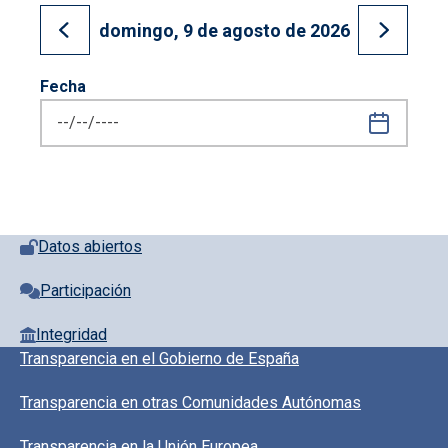
domingo, 9 de agosto de 2026
Ir al día anterior
Ir al día
Fecha
Pie de página con iconos
Datos abiertos
Participación
Integridad
Pie de pagina información
Transparencia en el Gobierno de España
Transparencia en otras Comunidades Autónomas
Transparencia en la Unión Europea