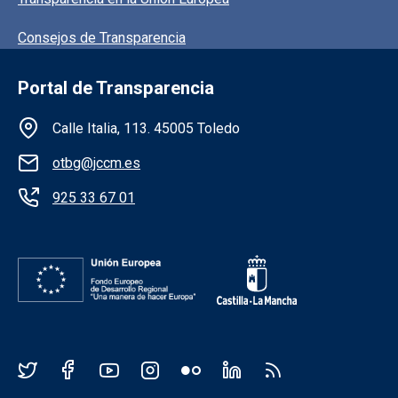
Consejos de Transparencia
Portal de Transparencia
Información de la institución
Calle Italia, 113. 45005 Toledo
otbg@jccm.es
925 33 67 01
Redes sociales JCCM