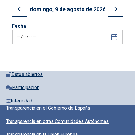
domingo, 9 de agosto de 2026
Ir al día anterior
Ir al día
Fecha
Pie de página con iconos
Datos abiertos
Participación
Integridad
Pie de pagina información
Transparencia en el Gobierno de España
Transparencia en otras Comunidades Autónomas
Transparencia en la Unión Europea