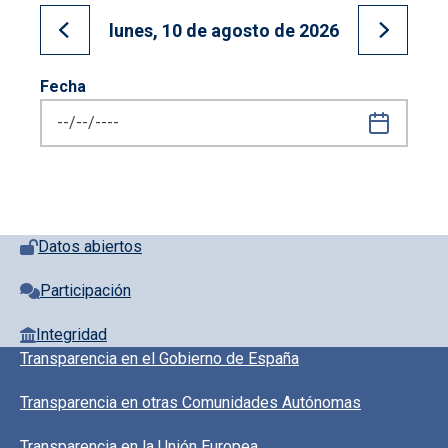
lunes, 10 de agosto de 2026
Ir al día anterior
Ir al día
Fecha
Pie de página con iconos
Datos abiertos
Participación
Integridad
Pie de pagina información
Transparencia en el Gobierno de España
Transparencia en otras Comunidades Autónomas
Transparencia en la Unión Europea