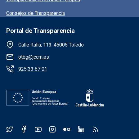
Consejos de Transparencia
Portal de Transparencia
Información de la institución
Calle Italia, 113. 45005 Toledo
otbg@jccm.es
925 33 67 01
Redes sociales JCCM