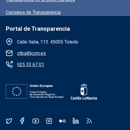
Consejos de Transparencia
Portal de Transparencia
Información de la institución
Calle Italia, 113. 45005 Toledo
otbg@jccm.es
925 33 67 01
Redes sociales JCCM