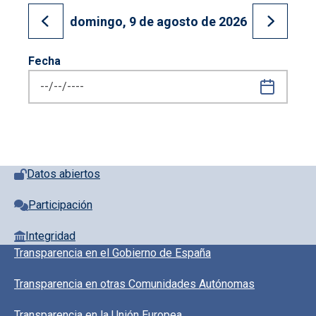
domingo, 9 de agosto de 2026
Ir al día anterior
Ir al día
Fecha
Pie de página con iconos
Datos abiertos
Participación
Integridad
Pie de pagina información
Transparencia en el Gobierno de España
Transparencia en otras Comunidades Autónomas
Transparencia en la Unión Europea