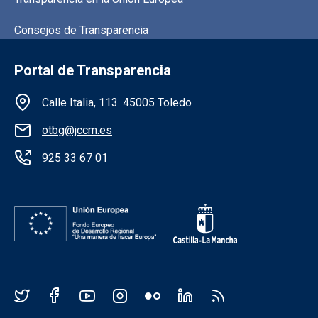
Consejos de Transparencia
Portal de Transparencia
Información de la institución
Calle Italia, 113. 45005 Toledo
otbg@jccm.es
925 33 67 01
Redes sociales JCCM