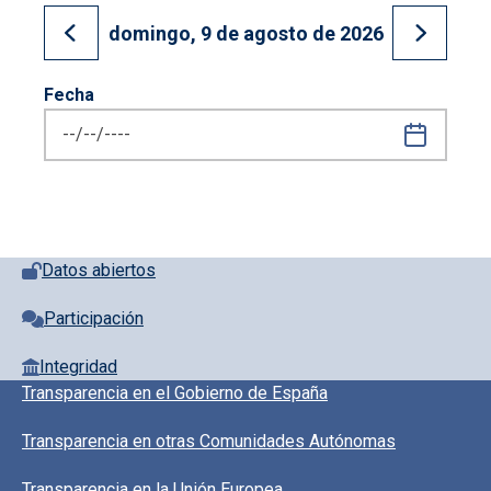
domingo, 9 de agosto de 2026
Ir al día anterior
Ir al día
Fecha
Pie de página con iconos
Datos abiertos
Participación
Integridad
Pie de pagina información
Transparencia en el Gobierno de España
Transparencia en otras Comunidades Autónomas
Transparencia en la Unión Europea