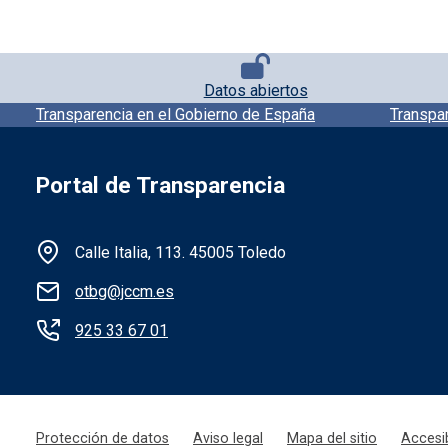
Pie de página con iconos
Datos abiertos
Pie de pagina información
Transparencia en el Gobierno de España
Transpa
Portal de Transparencia
Información de la institución
Calle Italia, 113. 45005 Toledo
otbg@jccm.es
925 33 67 01
Menú legal
Protección de datos
Aviso legal
Mapa del sitio
Accesib