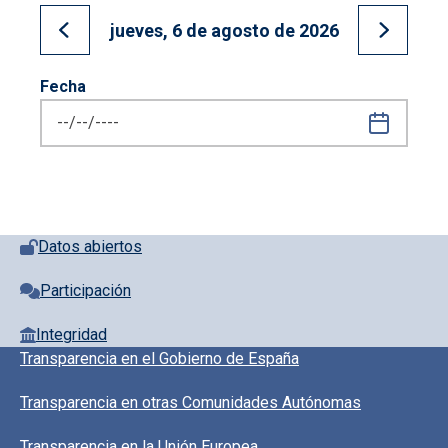
jueves, 6 de agosto de 2026
Ir al día anterior
Ir al día
Fecha
Pie de página con iconos
Datos abiertos
Participación
Integridad
Pie de pagina información
Transparencia en el Gobierno de España
Transparencia en otras Comunidades Autónomas
Transparencia en la Unión Europea