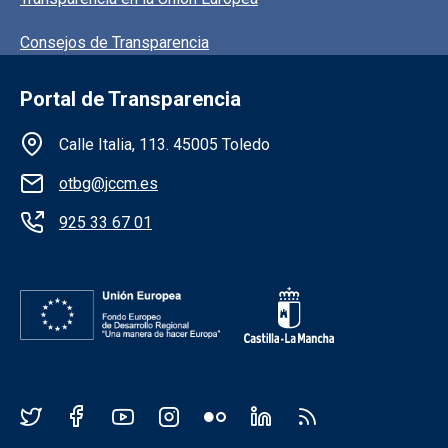
Consejos de Transparencia
Portal de Transparencia
Información de la institución
Calle Italia, 113. 45005 Toledo
otbg@jccm.es
925 33 67 01
Redes sociales JCCM