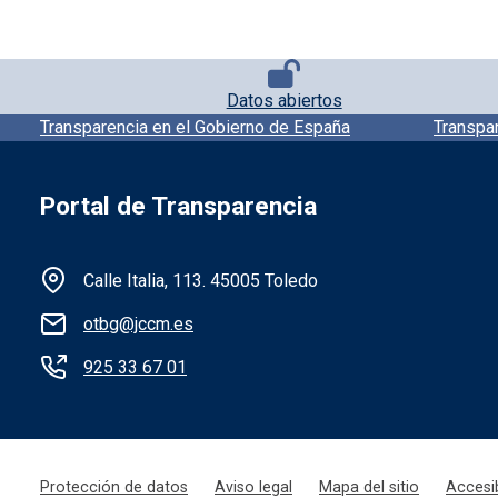
Pie de página con iconos
Datos abiertos
Pie de pagina información
Transparencia en el Gobierno de España
Transpa
Portal de Transparencia
Información de la institución
Calle Italia, 113. 45005 Toledo
otbg@jccm.es
925 33 67 01
Menú legal
Protección de datos
Aviso legal
Mapa del sitio
Accesib