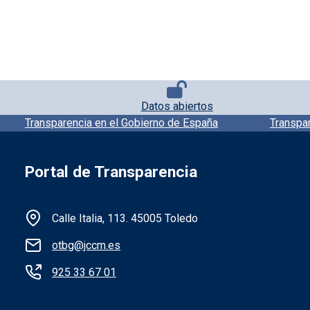
Pie de página con iconos
Datos abiertos
Pie de pagina información
Transparencia en el Gobierno de España
Transpa
Portal de Transparencia
Información de la institución
Calle Italia, 113. 45005 Toledo
otbg@jccm.es
925 33 67 01