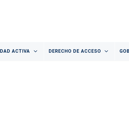
IDAD ACTIVA
DERECHO DE ACCESO
GOB
 y para qué sirve la Transp