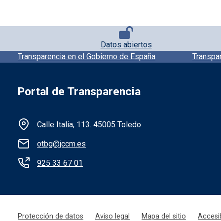
Pie de página con iconos
Datos abiertos
Pie de pagina información
Transparencia en el Gobierno de España
Transpa
Portal de Transparencia
Información de la institución
Calle Italia, 113. 45005 Toledo
otbg@jccm.es
925 33 67 01
Menú legal
Protección de datos
Aviso legal
Mapa del sitio
Accesib