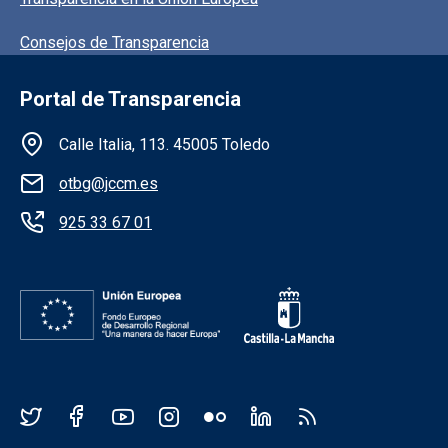
Consejos de Transparencia
Portal de Transparencia
Información de la institución
Calle Italia, 113. 45005 Toledo
otbg@jccm.es
925 33 67 01
Redes sociales JCCM