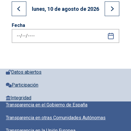
lunes, 10 de agosto de 2026
Ir al día anterior
Ir al día
Fecha
Pie de página con iconos
Datos abiertos
Participación
Integridad
Pie de pagina información
Transparencia en el Gobierno de España
Transparencia en otras Comunidades Autónomas
Transparencia en la Unión Europea