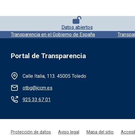
Pie de página con iconos
Datos abiertos
Pie de pagina información
Transparencia en el Gobierno de España
Transpa
Portal de Transparencia
Información de la institución
Calle Italia, 113. 45005 Toledo
otbg@jccm.es
925 33 67 01
Menú legal
Protección de datos
Aviso legal
Mapa del sitio
Accesib