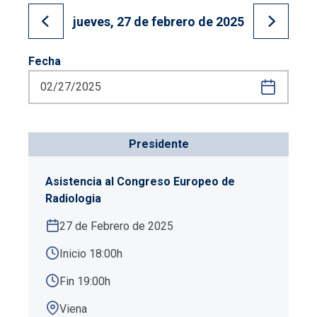
jueves, 27 de febrero de 2025
Ir al día anterior
Ir al día
Fecha
Presidente
Asistencia al Congreso Europeo de
Radiologia
27 de Febrero de 2025
Inicio 18:00h
Fin 19:00h
Viena