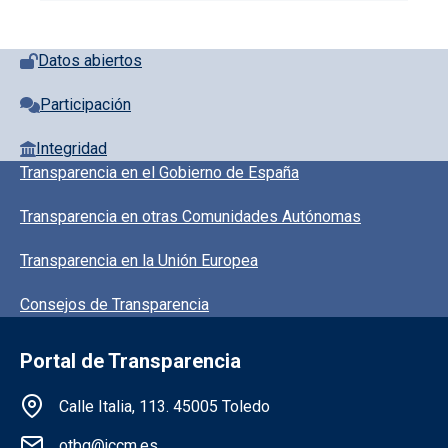
Pie de página con iconos
Datos abiertos
Participación
Integridad
Pie de pagina información
Transparencia en el Gobierno de España
Transparencia en otras Comunidades Autónomas
Transparencia en la Unión Europea
Consejos de Transparencia
Portal de Transparencia
Información de la institución
Calle Italia, 113. 45005 Toledo
otbg@jccm.es