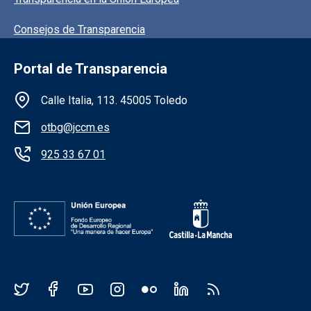
Consejos de Transparencia
Portal de Transparencia
Información de la institución
Calle Italia, 113. 45005 Toledo
otbg@jccm.es
925 33 67 01
Redes sociales JCCM