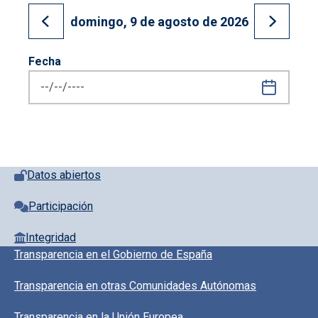
domingo, 9 de agosto de 2026
Ir al día anterior
Ir al día
Fecha
Pie de página con iconos
Datos abiertos
Participación
Integridad
Pie de pagina información
Transparencia en el Gobierno de España
Transparencia en otras Comunidades Autónomas
Transparencia en la Unión Europea