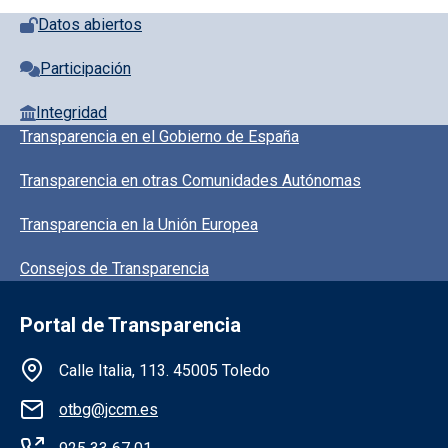
Pie de página con iconos
Datos abiertos
Participación
Integridad
Pie de pagina información
Transparencia en el Gobierno de España
Transparencia en otras Comunidades Autónomas
Transparencia en la Unión Europea
Consejos de Transparencia
Portal de Transparencia
Información de la institución
Calle Italia, 113. 45005 Toledo
otbg@jccm.es