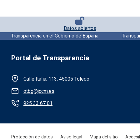
Pie de página con iconos
Datos abiertos
Pie de pagina información
Transparencia en el Gobierno de España
Transpa
Portal de Transparencia
Información de la institución
Calle Italia, 113. 45005 Toledo
otbg@jccm.es
925 33 67 01
Menú legal
Protección de datos
Aviso legal
Mapa del sitio
Accesib