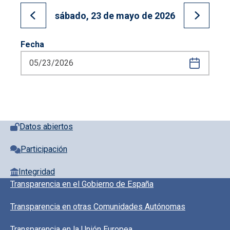
sábado, 23 de mayo de 2026
Ir al día anterior
Ir al día
Fecha
Pie de página con iconos
Datos abiertos
Participación
Integridad
Pie de pagina información
Transparencia en el Gobierno de España
Transparencia en otras Comunidades Autónomas
Transparencia en la Unión Europea