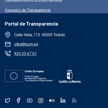
Consejos de Transparencia
Portal de Transparencia
Información de la institución
Calle Italia, 113. 45005 Toledo
otbg@jccm.es
925 33 67 01
Redes sociales JCCM