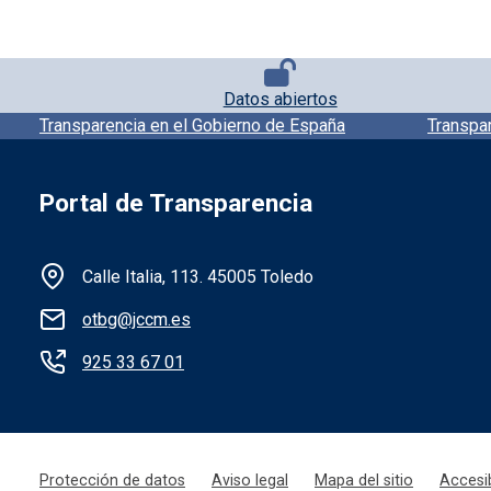
Pie de página con iconos
Datos abiertos
Pie de pagina información
Transparencia en el Gobierno de España
Transpa
Portal de Transparencia
Información de la institución
Calle Italia, 113. 45005 Toledo
otbg@jccm.es
925 33 67 01
Menú legal
Protección de datos
Aviso legal
Mapa del sitio
Accesib