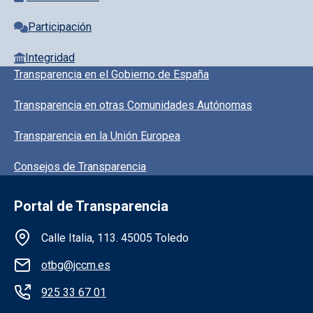
Participación
Integridad
Pie de pagina información
Transparencia en el Gobierno de España
Transparencia en otras Comunidades Autónomas
Transparencia en la Unión Europea
Consejos de Transparencia
Portal de Transparencia
Información de la institución
Calle Italia, 113. 45005 Toledo
otbg@jccm.es
925 33 67 01