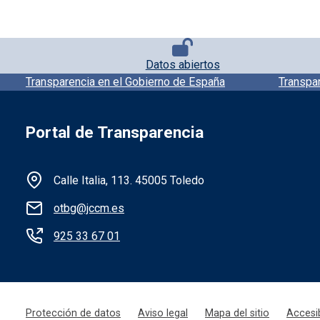
Pie de página con iconos
Datos abiertos
Pie de pagina información
Transparencia en el Gobierno de España
Transpa
Portal de Transparencia
Información de la institución
Calle Italia, 113. 45005 Toledo
otbg@jccm.es
925 33 67 01
Menú legal
Protección de datos
Aviso legal
Mapa del sitio
Accesib