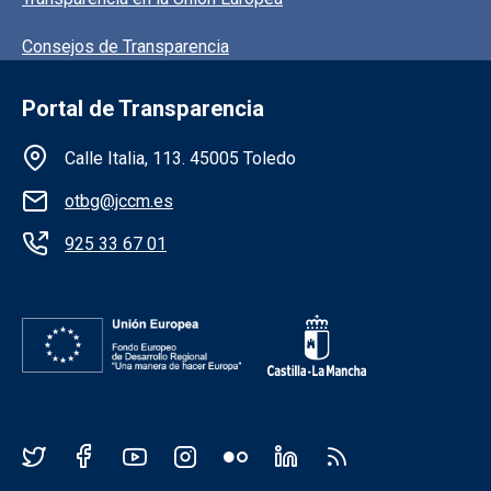
Consejos de Transparencia
Portal de Transparencia
Información de la institución
Calle Italia, 113. 45005 Toledo
otbg@jccm.es
925 33 67 01
Redes sociales JCCM