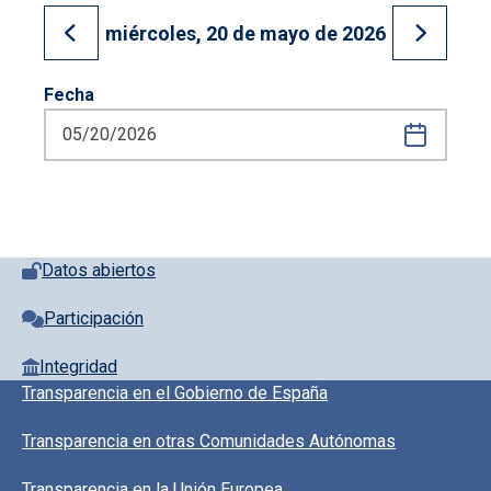
miércoles, 20 de mayo de 2026
Ir al día anterior
Ir al día
Fecha
Pie de página con iconos
Datos abiertos
Participación
Integridad
Pie de pagina información
Transparencia en el Gobierno de España
Transparencia en otras Comunidades Autónomas
Transparencia en la Unión Europea