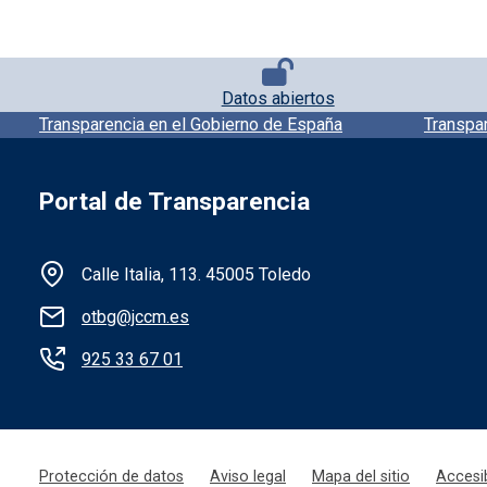
Pie de página con iconos
Datos abiertos
Pie de pagina información
Transparencia en el Gobierno de España
Transpa
Portal de Transparencia
Información de la institución
Calle Italia, 113. 45005 Toledo
otbg@jccm.es
925 33 67 01
Menú legal
Protección de datos
Aviso legal
Mapa del sitio
Accesib