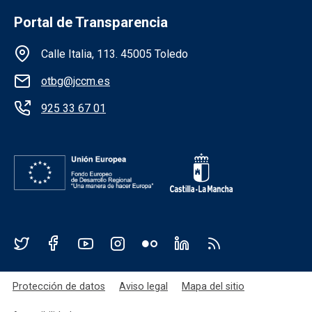
Portal de Transparencia
Información de la institución
Calle Italia, 113. 45005 Toledo
otbg@jccm.es
925 33 67 01
Redes sociales JCCM
Menú legal
Protección de datos
Aviso legal
Mapa del sitio