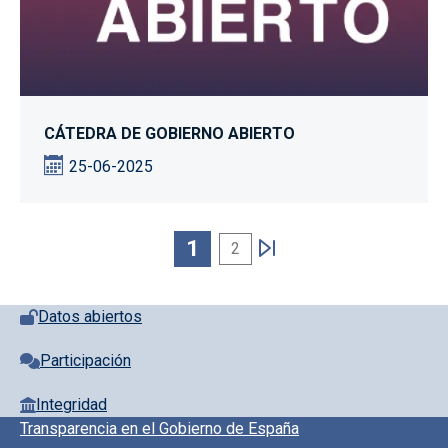
CÁTEDRA DE GOBIERNO ABIERTO
25-06-2025
Paginación
1
2
Pie de página con iconos
Datos abiertos
Participación
Integridad
Pie de pagina información
Transparencia en el Gobierno de España