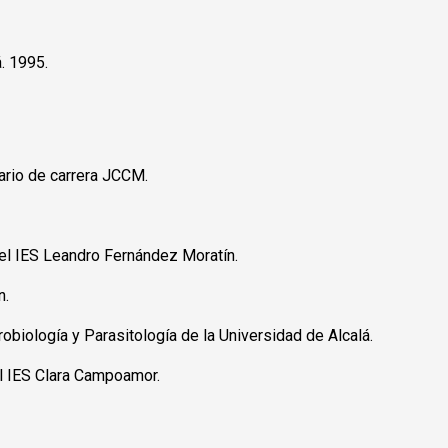
. 1995.
rio de carrera JCCM.
l IES Leandro Fernández Moratín.
n.
iología y Parasitología de la Universidad de Alcalá.
l IES Clara Campoamor.