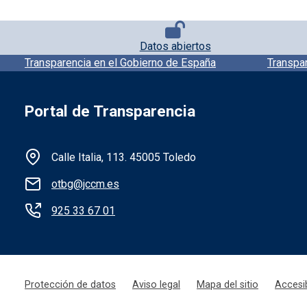
Pie de página con iconos
Datos abiertos
Pie de pagina información
Transparencia en el Gobierno de España
Transpa
Portal de Transparencia
Información de la institución
Calle Italia, 113. 45005 Toledo
otbg@jccm.es
925 33 67 01
Menú legal
Protección de datos
Aviso legal
Mapa del sitio
Accesib