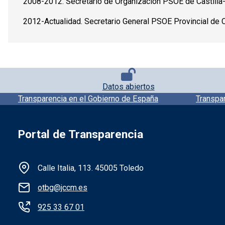
2008-2012. Secretario de Organización PSOE de Castilla
2012-Actualidad. Secretario General PSOE Provincial de 
Pie de página con iconos
Datos abiertos
Pie de pagina información
Transparencia en el Gobierno de España
Transpa
Portal de Transparencia
Información de la institución
Calle Italia, 113. 45005 Toledo
otbg@jccm.es
925 33 67 01