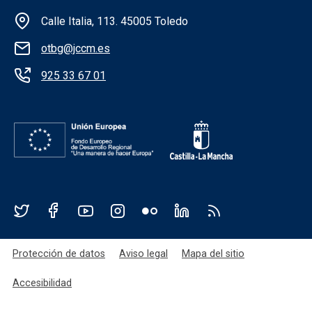
Información de la institución
Calle Italia, 113. 45005 Toledo
otbg@jccm.es
925 33 67 01
Redes sociales JCCM
Menú legal
Protección de datos
Aviso legal
Mapa del sitio
Accesibilidad