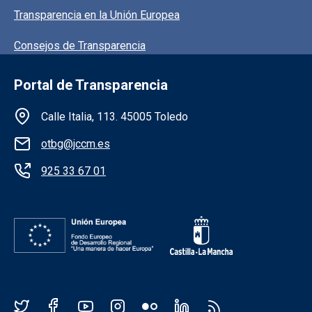
Transparencia en la Unión Europea
Consejos de Transparencia
Portal de Transparencia
Información de la institución
Calle Italia, 113. 45005 Toledo
otbg@jccm.es
925 33 67 01
Redes sociales JCCM