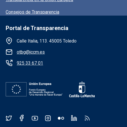
Consejos de Transparencia
Portal de Transparencia
Información de la institución
Calle Italia, 113. 45005 Toledo
otbg@jccm.es
925 33 67 01
Redes sociales JCCM