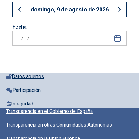
domingo, 9 de agosto de 2026
Ir al día anterior
Ir al día
Fecha
Pie de página con iconos
Datos abiertos
Participación
Integridad
Pie de pagina información
Transparencia en el Gobierno de España
Transparencia en otras Comunidades Autónomas
Transparencia en la Unión Europea