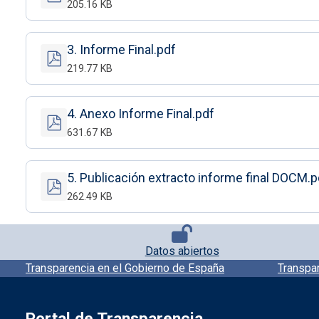
205.16 KB
3. Informe Final.pdf
219.77 KB
4. Anexo Informe Final.pdf
631.67 KB
5. Publicación extracto informe final DOCM.p
262.49 KB
Pie de página con iconos
Datos abiertos
Pie de pagina información
Transparencia en el Gobierno de España
Transpa
Portal de Transparencia