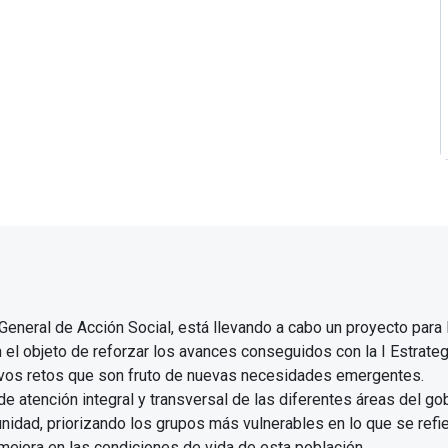
General de Acción Social, está llevando a cabo un proyecto para la
l objeto de reforzar los avances conseguidos con la I Estrategi
uevos retos que son fruto de nuevas necesidades emergentes.
de atención integral y transversal de las diferentes áreas del gob
idad, priorizando los grupos más vulnerables en lo que se refie
 mejora en las condiciones de vida de esta población.