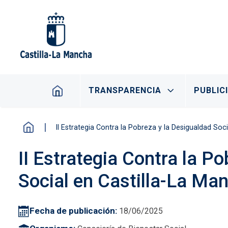
Pasar al contenido principal
Navegación principal
TRANSPARENCIA
PUBLIC
II Estrategia Contra la Pobreza y la Desigualdad Soc
II Estrategia Contra la P
Social en Castilla-La M
Fecha de publicación
18/06/2025